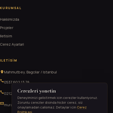
KURUMSAL
Hakkimizda
Projeler
Iletisim
Cerez Ayarlari
ILETISIM
Mahmutbey, Bagcilar / Istanbul
0537 602 13 78
Cerezleri yonetin
0212 706 52 41
Deneyiminizi gelistirmek icin cerezler kullaniyoruz.
Zorunlu cerezler disinda hicbir cerez, siz
muratgurkan52@gmail.com
onaylamadan calismaz. Detaylar icin
Cerez
Politikasi
.