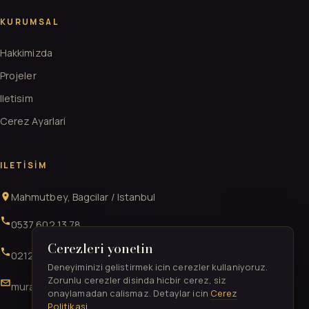
KURUMSAL
Hakkimizda
Projeler
Iletisim
Cerez Ayarlari
ILETISIM
Mahmutbey, Bagcilar / Istanbul
0537 602 13 78
Cerezleri yonetin
0212 706 52 41
Deneyiminizi gelistirmek icin cerezler kullaniyoruz.
Zorunlu cerezler disinda hicbir cerez, siz
muratgurkan52@gmail.com
onaylamadan calismaz. Detaylar icin
Cerez
Politikasi
.