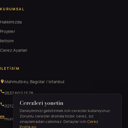
KURUMSAL
Hakkimizda
Projeler
Iletisim
Cerez Ayarlari
ILETISIM
Mahmutbey, Bagcilar / Istanbul
0537 602 13 78
Cerezleri yonetin
0212 706 52 41
Deneyiminizi gelistirmek icin cerezler kullaniyoruz.
Zorunlu cerezler disinda hicbir cerez, siz
muratgurkan52@gmail.com
onaylamadan calismaz. Detaylar icin
Cerez
Politikasi
.