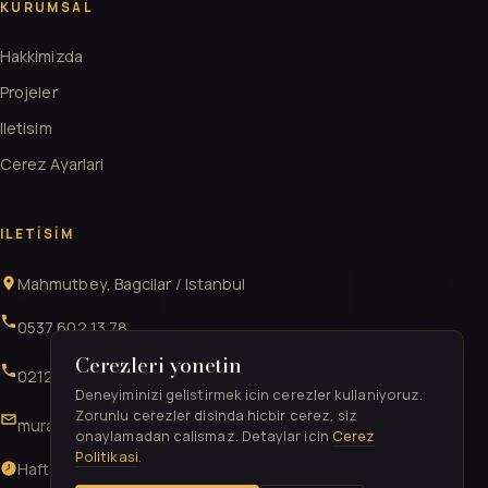
KURUMSAL
Hakkimizda
Projeler
Iletisim
Cerez Ayarlari
ILETISIM
Mahmutbey, Bagcilar / Istanbul
0537 602 13 78
Cerezleri yonetin
0212 706 52 41
Deneyiminizi gelistirmek icin cerezler kullaniyoruz.
Zorunlu cerezler disinda hicbir cerez, siz
muratgurkan52@gmail.com
onaylamadan calismaz. Detaylar icin
Cerez
Politikasi
.
Hafta ici & Cumartesi 09:00-21:00 · Pazar 11:00-17:00