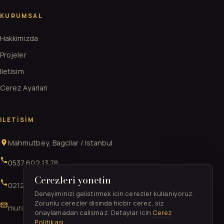
KURUMSAL
Hakkimizda
Projeler
Iletisim
Cerez Ayarlari
ILETISIM
Mahmutbey, Bagcilar / Istanbul
0537 602 13 78
Cerezleri yonetin
0212 706 52 41
Deneyiminizi gelistirmek icin cerezler kullaniyoruz.
Zorunlu cerezler disinda hicbir cerez, siz
muratgurkan52@gmail.com
onaylamadan calismaz. Detaylar icin
Cerez
Politikasi
.