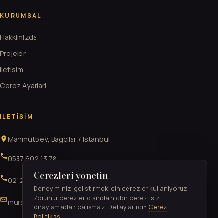
KURUMSAL
Hakkimizda
Projeler
Iletisim
Cerez Ayarlari
ILETISIM
Mahmutbey, Bagcilar / Istanbul
0537 602 13 78
Cerezleri yonetin
0212 706 52 41
Deneyiminizi gelistirmek icin cerezler kullaniyoruz.
Zorunlu cerezler disinda hicbir cerez, siz
muratgurkan52@gmail.com
onaylamadan calismaz. Detaylar icin
Cerez
Politikasi
.