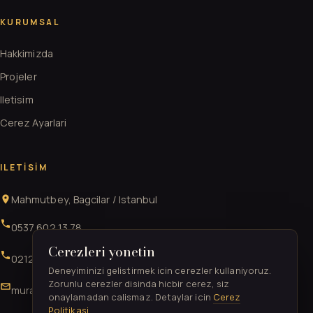
KURUMSAL
Hakkimizda
Projeler
Iletisim
Cerez Ayarlari
ILETISIM
Mahmutbey, Bagcilar / Istanbul
0537 602 13 78
Cerezleri yonetin
0212 706 52 41
Deneyiminizi gelistirmek icin cerezler kullaniyoruz.
Zorunlu cerezler disinda hicbir cerez, siz
muratgurkan52@gmail.com
onaylamadan calismaz. Detaylar icin
Cerez
Politikasi
.