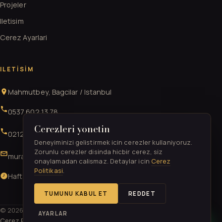
Projeler
Iletisim
Cerez Ayarlari
ILETISIM
Mahmutbey, Bagcilar / Istanbul
0537 602 13 78
Cerezleri yonetin
0212 706 52 41
Deneyiminizi gelistirmek icin cerezler kullaniyoruz.
Zorunlu cerezler disinda hicbir cerez, siz
muratgurkan52@gmail.com
onaylamadan calismaz. Detaylar icin
Cerez
Politikasi
.
Hafta ici & Cumartesi 09:00-21:00 · Pazar 11:00-17:00
TUMUNU KABUL ET
REDDET
© 2026 Star Gergi Tavan. Tum haklari saklidir. ·
KVKK
·
Gizlilik
·
AYARLAR
Cerez Politikasi