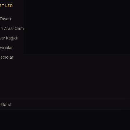
ETLER
KURUMSAL
 Tavan
Hakkimizda
h Arası Cam
Projeler
ar Kağıdı
Iletisim
 Aynalar
Cerez Ayarlari
ablolar
tikasi