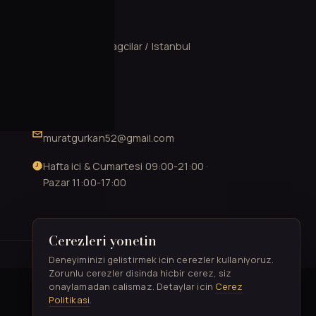
ILETISIM
Mahmutbey, Bagcilar / Istanbul
0537 602 13 78
0212 706 52 41
muratgurkan52@gmail.com
Hafta ici & Cumartesi 09:00-21:00 ·
Pazar 11:00-17:00
Cerezleri yonetin
TASARIM & GELISTIRME
Deneyiminizi gelistirmek icin cerezler kullaniyoruz.
Zorunlu cerezler disinda hicbir cerez, siz
onaylamadan calismaz. Detaylar icin
Cerez
Politikasi
.