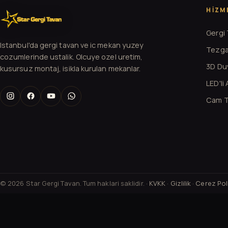
HIZM
Gergi
Istanbul'da gergi tavan ve ic mekan yuzey
Tezga
cozumlerinde ustalik. Olcuye ozel uretim,
3D Duv
kusursuz montaj, isikla kurulan mekanlar.
LED'li
Cam T
© 2026 Star Gergi Tavan. Tum haklari saklidir. ·
KVKK
·
Gizlilik
·
Cerez Poli