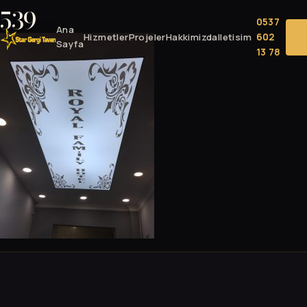
539
0537
Ana
602
Hizmetler
Projeler
Hakkimizda
Iletisim
Sayfa
13 78