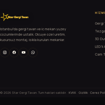
HIZM
Gergi
Istanbul'da gergi tavan ve ic mekan yuzey
Tezga
cozumlerinde ustalik. Olcuye ozel uretim,
3D Duv
kusursuz montaj, isikla kurulan mekanlar.
LED'li
Cam T
© 2026 Star Gergi Tavan. Tum haklari saklidir. ·
KVKK
·
Gizlilik
·
Cerez Poli