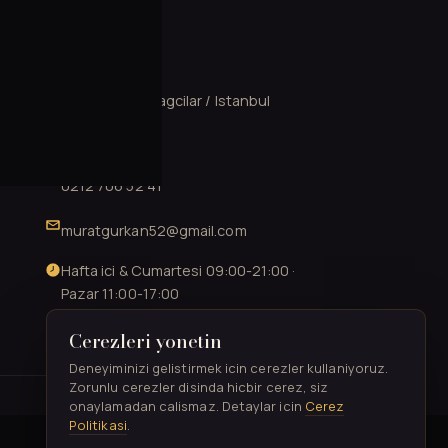
ILETISIM
Mahmutbey, Bagcilar / Istanbul
0537 602 13 78
0212 706 52 41
muratgurkan52@gmail.com
Hafta ici & Cumartesi 09:00-21:00 ·
Pazar 11:00-17:00
Cerezleri yonetin
Deneyiminizi gelistirmek icin cerezler kullaniyoruz.
Zorunlu cerezler disinda hicbir cerez, siz
TASARIM & GELISTIRME
onaylamadan calismaz. Detaylar icin
Cerez
Politikasi
.