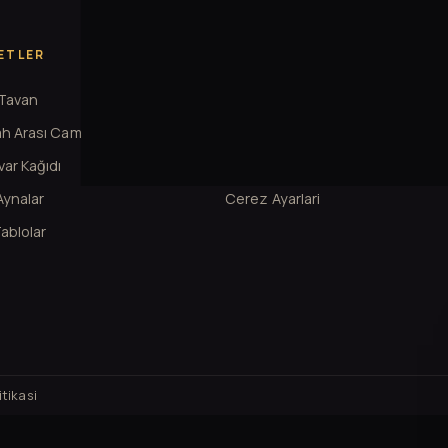
ETLER
KURUMSAL
 Tavan
Hakkimizda
h Arası Cam
Projeler
ar Kağıdı
Iletisim
 Aynalar
Cerez Ayarlari
ablolar
tikasi