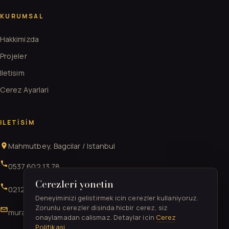
KURUMSAL
Hakkimizda
Projeler
Iletisim
Cerez Ayarlari
ILETISIM
Mahmutbey, Bagcilar / Istanbul
0537 602 13 78
Cerezleri yonetin
0212 706 52 41
Deneyiminizi gelistirmek icin cerezler kullaniyoruz.
Zorunlu cerezler disinda hicbir cerez, siz
muratgurkan52@gmail.com
onaylamadan calismaz. Detaylar icin
Cerez
Politikasi
.