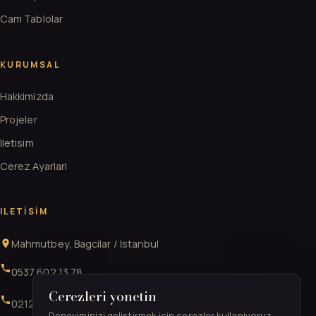
Cam Tablolar
KURUMSAL
Hakkimizda
Projeler
Iletisim
Cerez Ayarlari
ILETISIM
Mahmutbey, Bagcilar / Istanbul
0537 602 13 78
Cerezleri yonetin
0212 706 52 41
Deneyiminizi gelistirmek icin cerezler kullaniyoruz.