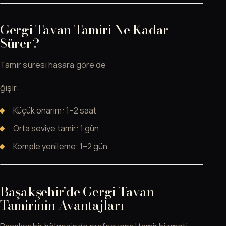
Gergi Tavan Tamiri Ne Kadar
Sürer?
Tamir süresi hasara göre de
ğişir:
Küçük onarım: 1–2 saat
Orta seviye tamir: 1 gün
Komple yenileme: 1–2 gün
Başakşehir’de Gergi Tavan
Tamirinin Avantajları