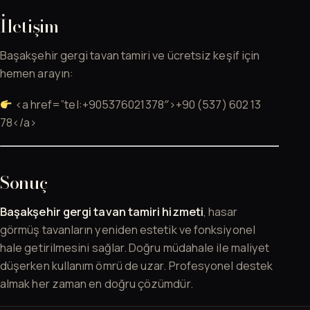
İletişim
Başakşehir gergi tavan tamiri ve ücretsiz keşif için
hemen arayın:
<a href=”tel:+905376021378″>+90 (537) 602 13
78</a>
Sonuç
Başakşehir gergi tavan tamiri hizmeti
, hasar
görmüş tavanların yeniden estetik ve fonksiyonel
hale getirilmesini sağlar. Doğru müdahale ile maliyet
düşerken kullanım ömrü de uzar. Profesyonel destek
almak her zaman en doğru çözümdür.