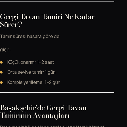
Gergi Tavan Tamiri Ne Kadar
Sürer?
Tamir süresi hasara göre de
ğişir:
Küçük onarım: 1–2 saat
Orta seviye tamir: 1 gün
Komple yenileme: 1–2 gün
Başakşehir’de Gergi Tavan
Tamirinin Avantajları