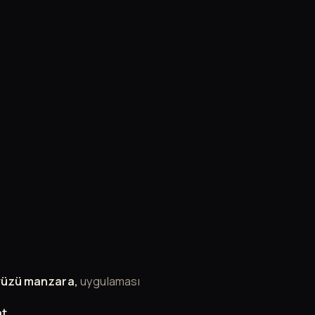
kyüzü manzara,
uygulaması
t,