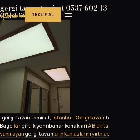
gergi tavan tamirat 0537 602 13 78-
0212 909 42 58
TEKLIF AL
gergi tavan tamirat,
İ
stanbul, Gergi
tavan
tamiri,
Bagcı
lar
çiftlik şehribahar konakları
A Blok ta ışıkları
yanmayan
gergi tavan
ların kumaşlarını yırtmadan