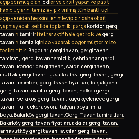
açıp sönmüş olan
led
ler ve oksit yapan ve pas tutan
kablo uçlarını temizleyip kıvrılmış tüm bantlı uçlarını
açıp yeniden hepsini lehimleyip bir daha oksit
yapmayacak şekilde toplam iki parça
koridor gergi
tavan
ın
tamiri
ni tekrar aktif hale getirdik ve
gergi
tavanı
n
temizligi
nide yaparak deger müşterimize
teslim ettik.
Bagcılar gergi tavan, gergi tavan
tamirat, gergi tavan temizlik, şehribahar gergi
tavan, koridor gergi tavan, salon gergi tavan,
mutfak gergi tavan, çocuk odası gergi tavan, gergi
tavan resimleri, gergi tavan fiyatları, başakşehir
gergi tavan, avcılar gergi tavan, halkalı gergi
tavan, sefaköy gergi tavan, küçükçekmece gergi
tavan, full dekorasyon, italyan boya, mila
boya,Bakırköy gergi tavan,Gergi Tavan tamiratları,
Bakırköy gergi tavan fiyatları,adalar gergi tavan,
arnavutköy gergi tavan, avcılar gergi tavan,
bagcılar gergi tavan, bahçelievler gergi tavan,