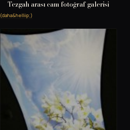
Tezgah arası cam fotoğraf galerisi
(daha&helliip;)