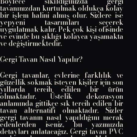
Böylece sıkıldığınızda gergi
tavanınızdan kurtulmak oldukça kolay
bir işlem halini almış olur. Sizlere ise
yepyeni tasarımları seçerek
uygulatmak kalır. Pek çok kişi ofisinde
ve evinde bu şıklığı kolayca yaşamakta
ve değiştirmektedir.
Gergi Tavan Nasıl Yapılır?
Gergi tavanlar, evlerine farklılık ve
güzellik sokmak isteyen kişiler için son
yıllarda tercih edilen bir ürün
olmaktadır. Üstelik dekorasyon
anlamında gittikçe sık tercih edilen bir
tavan alternatifi olmaktadır. Sizler
gergi tavanın nasıl yapıldığını merak
edenlerden iseniz, bu yazımızda
detayları anlatacağız. Gergi tavan PVC