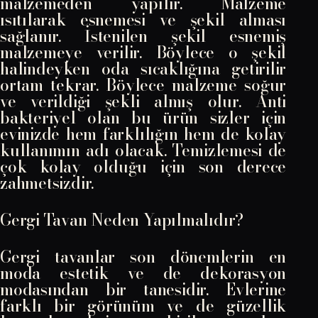
malzemeden yapılır. Malzeme
ısıtılarak esnemesi ve şekil alması
sağlanır. İstenilen şekil esnemiş
malzemeye verilir. Böylece o şekil
halindeyken oda sıcaklığına getirilir
ortam tekrar. Böylece malzeme soğur
ve verildiği şekli almış olur. Anti
bakteriyel olan bu ürün sizler için
evinizde hem farklılığın hem de kolay
kullanımın adı olacak. Temizlemesi de
çok kolay olduğu için son derece
zahmetsizdir.
Gergi Tavan Neden Yapılmalıdır?
Gergi tavanlar son dönemlerin en
moda estetik ve de dekorasyon
modasından bir tanesidir. Evlerine
farklı bir görünüm ve de güzellik