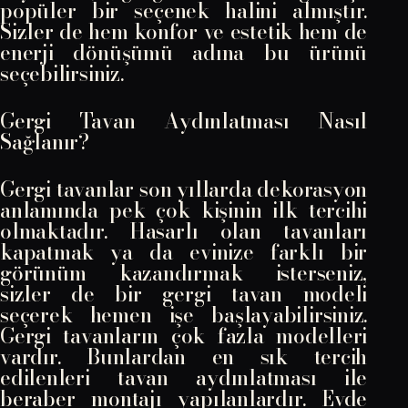
popüler bir seçenek halini almıştır.
Sizler de hem konfor ve estetik hem de
enerji dönüşümü adına bu ürünü
seçebilirsiniz.
Gergi Tavan Aydınlatması Nasıl
Sağlanır?
Gergi tavanlar son yıllarda dekorasyon
anlamında pek çok kişinin ilk tercihi
olmaktadır. Hasarlı olan tavanları
kapatmak ya da evinize farklı bir
görünüm kazandırmak isterseniz,
sizler de bir gergi tavan modeli
seçerek hemen işe başlayabilirsiniz.
Gergi tavanların çok fazla modelleri
vardır. Bunlardan en sık tercih
edilenleri tavan aydınlatması ile
beraber montajı yapılanlardır. Evde