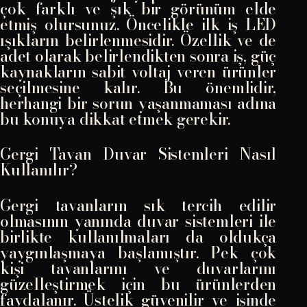
çok farklı ve şık bir görünüm elde
etmiş olursunuz. Öncelikle ilk iş LED
ışıkların belirlenmesidir. Özellik ve de
adet olarak belirlendikten sonra iş, güç
kaynakların sabit voltaj veren ürünler
seçilmesine kalır. Bu önemlidir,
herhangi bir sorun yaşanmaması adına
bu konuya dikkat etmek gerekir.
Gergi Tavan Duvar Sistemleri Nasıl
Kullanılır?
Gergi tavanların sık tercih edilir
olmasının yanında duvar sistemleri ile
birlikte kullanılmaları da oldukça
yaygınlaşmaya başlamıştır. Pek çok
kişi tavanlarını ve duvarlarını
güzelleştirmek için bu ürünlerden
faydalanır. Üstelik güvenilir ve işinde