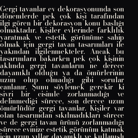
Gergi tavanlar ev dekorasyonunda son
dönemlerde pek çok kişi tarafından
ilgi gören bir dekorasyon konu başlığı
olmaktadır. Kişiler evlerinde farklılık
yaratmak ve estetik görünüme sahip
olmak için gergi tavan tasarımları ile
yakından ilgilenmekteler. Ancak bu
tasarımlara bakarken pek çok kişinin
aklında gergi tavanların ne derece
dayanıklı olduğu ya da ömürlerinin
uzun olup olmadığı gibi sorular
canlanır. Şunu söylemek gerekir ki
sivri bir cisimle zorlanmadığı ve
delinmediği sürece, son derece uzun
ömürlüdür gergi tavanlar. Kişiler var
olan tasarımdan sıkılmadıkları sürece
ve de gergi tavan ürünü zorlanmadığı
sürece evinize estetik görünüm katmak
için uzun yıllar dayanıklı ve kullanışlı