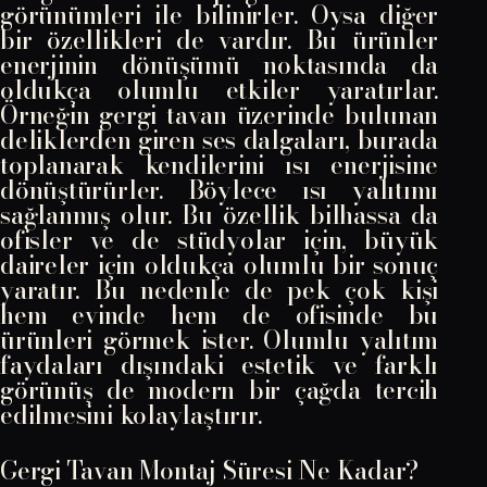
görünümleri ile bilinirler. Oysa diğer
bir özellikleri de vardır. Bu ürünler
enerjinin dönüşümü noktasında da
oldukça olumlu etkiler yaratırlar.
Örneğin gergi tavan üzerinde bulunan
deliklerden giren ses dalgaları, burada
toplanarak kendilerini ısı enerjisine
dönüştürürler. Böylece ısı yalıtımı
sağlanmış olur. Bu özellik bilhassa da
ofisler ve de stüdyolar için, büyük
daireler için oldukça olumlu bir sonuç
yaratır. Bu nedenle de pek çok kişi
hem evinde hem de ofisinde bu
ürünleri görmek ister. Olumlu yalıtım
faydaları dışındaki estetik ve farklı
görünüş de modern bir çağda tercih
edilmesini kolaylaştırır.
Gergi Tavan Montaj Süresi Ne Kadar?