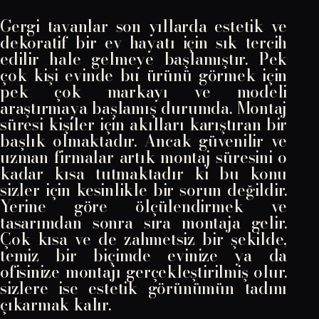
Gergi tavanlar son yıllarda estetik ve
dekoratif bir ev hayatı için sık tercih
edilir hale gelmeye başlamıştır. Pek
çok kişi evinde bu ürünü görmek için
pek çok markayı ve modeli
araştırmaya başlamış durumda. Montaj
süresi kişiler için akılları karıştıran bir
başlık olmaktadır. Ancak güvenilir ve
uzman firmalar artık montaj süresini o
kadar kısa tutmaktadır ki bu konu
sizler için kesinlikle bir sorun değildir.
Yerine göre ölçülendirmek ve
tasarımdan sonra sıra montaja gelir.
Çok kısa ve de zahmetsiz bir şekilde,
temiz bir biçimde evinize ya da
ofisinize montajı gerçekleştirilmiş olur.
sizlere ise estetik görünümün tadını
çıkarmak kalır.