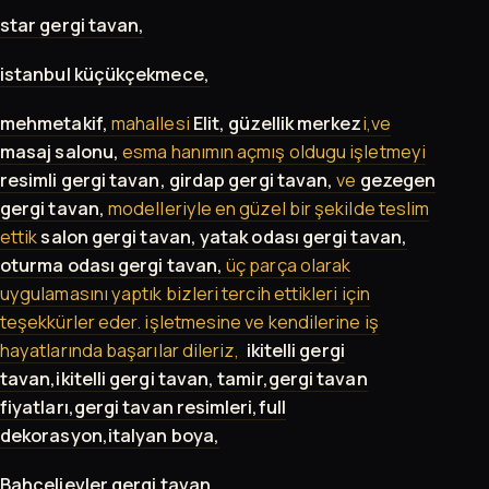
star gergi tavan,
istanbul küçükçekmece,
mehmetakif,
mahallesi
Elit,
gü
zellik merkez
i,ve
masaj salonu,
esma hanımın açmış oldugu işletmeyi
resimli gergi tavan,
girdap gergi tavan,
ve
gezegen
gergi tavan,
modelleriyle en güzel bir şekilde teslim
ettik
salon gergi tavan, yatak odası gergi tavan,
oturma odası gergi tavan,
üç parça olarak
uygulamasını yaptık bizleri tercih ettikleri için
teşekkürler eder. işletmesine ve kendilerine iş
hayatlarında başarılar dileriz,
ikitelli gergi
tavan,ikitelli gergi tavan, tamir,gergi tavan
fiyatları,gergi tavan resimleri,full
dekorasyon,italyan boya,
Bahçelievler gergi tavan,