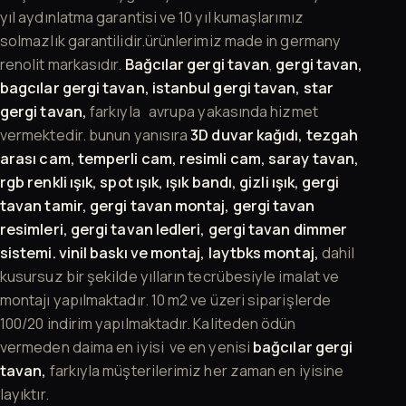
yıl aydınlatma garantisi ve 10 yıl kumaşlarımız
solmazlık garantilidir.ürünlerimiz made in germany
renolit markasıdır.
Bağcılar gergi tavan
,
gergi tavan,
bagcılar gergi tavan, istanbul gergi tavan, star
gergi tavan,
farkıyla avrupa yakasında hizmet
vermektedir. bunun yanısıra
3D duvar kağıdı,
tezgah
arası cam, temperli cam,
resimli cam, saray tavan,
rgb renkli ışık, spot ışık, ışık bandı, gizli ışık, gergi
tavan tamir, gergi tavan montaj, gergi tavan
resimleri, gergi tavan ledleri, gergi tavan dimmer
sistemi. vinil baskı ve montaj, laytbks montaj,
dahil
kusursuz bir şekilde yılların tecrübesiyle imalat ve
montajı yapılmaktadır. 10 m2 ve üzeri siparişlerde
100/20 indirim yapılmaktadır. Kaliteden ödün
vermeden daima en iyisi ve en yenisi
bağcılar gergi
tavan,
farkıyla müşterilerimiz her zaman en iyisine
layıktır.