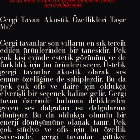
inceleyebilirsiniz
Gergi Tavan Akustik Özellikleri Taşır
Mı?
Gergi tavanlar son yılların en sık tercih
edilen ürünlerinden bir tanesidir. Pek
çok kişi evinde estetik görünüm ve de
farklılık için bu ürünleri seçer. Üstelik
gergi tavanlar akustik olarak ses
emme özelliğine de sahiplerdir. Bu da
pek çok ofis ve daire için oldukça
elverişli bir seçenek haline gelir. Gergi
tavan üzerinde bulunan deliklerden
geçen ses dalgaları ısı dalgalarına
dönüşür. Bu da oldukça olumlu bir
enerji dönüşümüne olanak tanır. Pek
çok stüdyo ve ofis için bu özellik
sayesinde, gergi tavanlar gittikçe