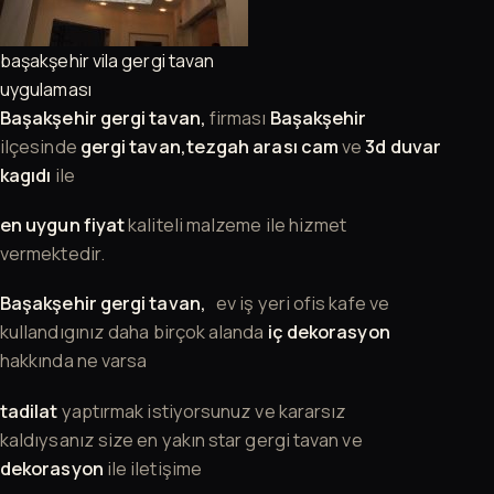
başakşehir vila gergi tavan
uygulaması
Başakşehir gergi tavan,
firması
Başakşehir
ilçesinde
gergi tavan,tezgah arası cam
ve
3d duvar
kagıdı
ile
en uygun fiyat
kaliteli malzeme ile hizmet
vermektedir.
Başakşehir gergi tavan,
ev iş yeri ofis kafe ve
kullandıgınız daha birçok alanda
iç dekorasyon
hakkında ne varsa
tadilat
yaptırmak istiyorsunuz ve kararsız
kaldıysanız size en yakın star gergi tavan ve
dekorasyon
ile iletişime