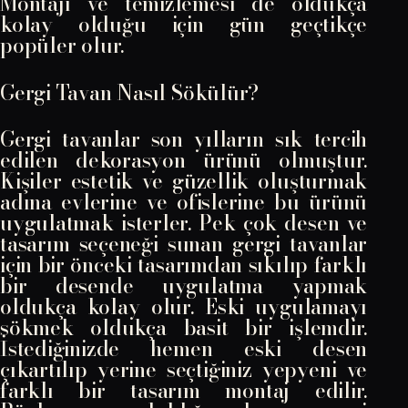
Montajı ve temizlemesi de oldukça
kolay olduğu için gün geçtikçe
popüler olur.
Gergi Tavan Nasıl Sökülür?
Gergi tavanlar son yılların sık tercih
edilen dekorasyon ürünü olmuştur.
Kişiler estetik ve güzellik oluşturmak
adına evlerine ve ofislerine bu ürünü
uygulatmak isterler. Pek çok desen ve
tasarım seçeneği sunan gergi tavanlar
için bir önceki tasarımdan sıkılıp farklı
bir desende uygulatma yapmak
oldukça kolay olur. Eski uygulamayı
sökmek oldukça basit bir işlemdir.
İstediğinizde hemen eski desen
çıkartılıp yerine seçtiğiniz yepyeni ve
farklı bir tasarım montaj edilir.