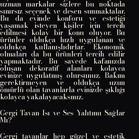
uzman markalar sizlere bu noktada
sınırsız seçenek ve desen sunmaktalar.
Bu da evinde konforu ve estetiği
yaşamak isteyen kişiler için tercih
edilmesi kolay bir konu oluyor. Bu
ürünler oldukça hızlı uygulanan ve
oldukça kullanışlıdırlar. Ekonomik
olmaları da bu ürünleri tercih edilir
yapmaktadır. Bu sayede kafanızda
oluşan dekoratif alanları kolayca
evinize uygulatmış olursunuz. Bakım
gerektirmeyen ve oldukça uzun
ömürlü olan tavanlarla evinizde şıklığı
kolayca yakalayacaksınız.
Gergi Tavan Isı ve Ses Yalıtımı Sağlar
Mı?
Gergi tavanlar hep güzel ve estetik