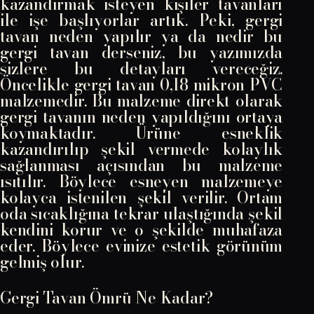
kazandırmak isteyen kişiler tavanları
ile işe başlıyorlar artık. Peki, gergi
tavan neden yapılır ya da nedir bu
gergi tavan derseniz, bu yazımızda
sizlere bu detayları vereceğiz.
Öncelikle gergi tavan 0,18 mikron PVC
malzemedir. Bu malzeme direkt olarak
gergi tavanın neden yapıldığını ortaya
koymaktadır. Ürüne esneklik
kazandırılıp şekil vermede kolaylık
sağlanması açısından bu malzeme
ısıtılır. Böylece esneyen malzemeye
kolayca istenilen şekil verilir. Ortam
oda sıcaklığına tekrar ulaştığında şekil
kendini korur ve o şekilde muhafaza
eder. Böylece evinize estetik görünüm
gelmiş olur.
Gergi Tavan Ömrü Ne Kadar?