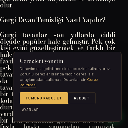
olur.
Gergi Tavan Temizliği Nasıl Yapılır?
Gergi tavanlar son yıllarda ciddi
ölçüde popüler hale gelmiştir. Pek çok
kişi evini güzelleştirmek ve farklı bir
hale getirmek için bu üründen
faydalanma yoluna gitmektedir. Ancak
Cerezleri yonetin
pek çok kişinin kafasında bu gergi
Deneyiminizi gelistirmek icin cerezler kullaniyoruz.
tavanların nasıl temizlendiği soruları
Zorunlu cerezler disinda hicbir cerez, siz
da yer etmektedir. Oysa bu gergi
onaylamadan calismaz. Detaylar icin
Cerez
Politikasi
.
tavanların en önemli özelliklerinden
bir tanesi, leke tutmamalarıdır. Kolay
kolay kirlenmezler. Kirlenme gibi bir
TUMUNU KABUL ET
REDDET
durumda ise oldukça basit bir yöntemi
AYARLAR
vardır. Öncelik ile nemli ve yumuşak
bir bez bulmanız gerekir. Bu bez ile
fazla baskı yapmadan yumuşak