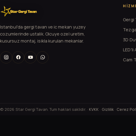
HIZM
Gergi
Istanbul'da gergi tavan ve ic mekan yuzey
Tezga
cozumlerinde ustalik. Olcuye ozel uretim,
3D Duv
kusursuz montaj, isikla kurulan mekanlar.
LED'li
Cam T
© 2026 Star Gergi Tavan. Tum haklari saklidir. ·
KVKK
·
Gizlilik
·
Cerez Poli