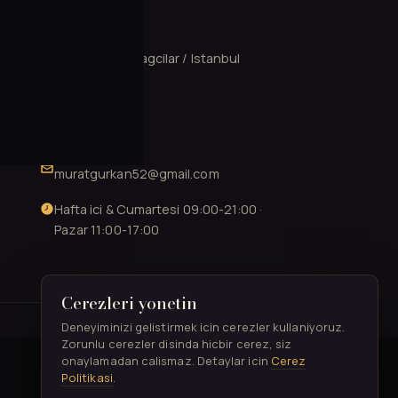
ILETISIM
Mahmutbey, Bagcilar / Istanbul
0537 602 13 78
0212 706 52 41
muratgurkan52@gmail.com
Hafta ici & Cumartesi 09:00-21:00 ·
Pazar 11:00-17:00
Cerezleri yonetin
TASARIM & GELISTIRME
Deneyiminizi gelistirmek icin cerezler kullaniyoruz.
Zorunlu cerezler disinda hicbir cerez, siz
onaylamadan calismaz. Detaylar icin
Cerez
Politikasi
.