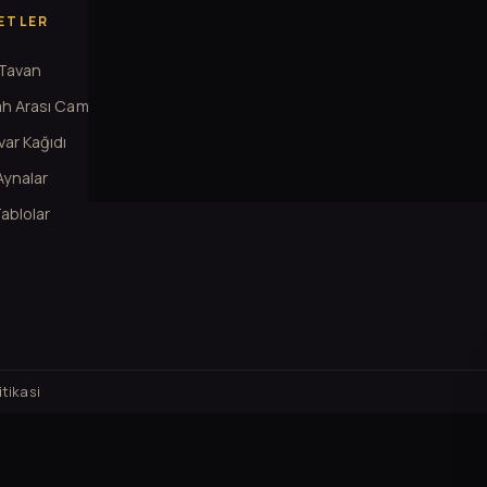
ETLER
KURUMSAL
 Tavan
Hakkimizda
h Arası Cam
Projeler
ar Kağıdı
Iletisim
 Aynalar
Cerez Ayarlari
ablolar
tikasi