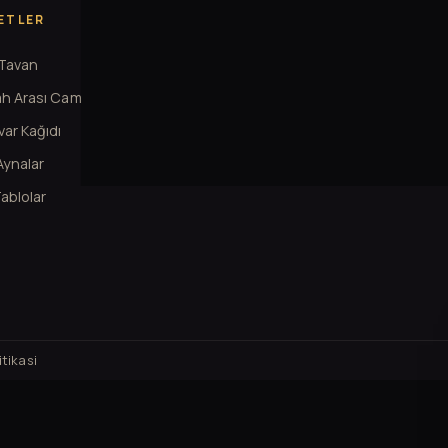
ETLER
KURUMSAL
 Tavan
Hakkimizda
h Arası Cam
Projeler
ar Kağıdı
Iletisim
 Aynalar
Cerez Ayarlari
ablolar
tikasi