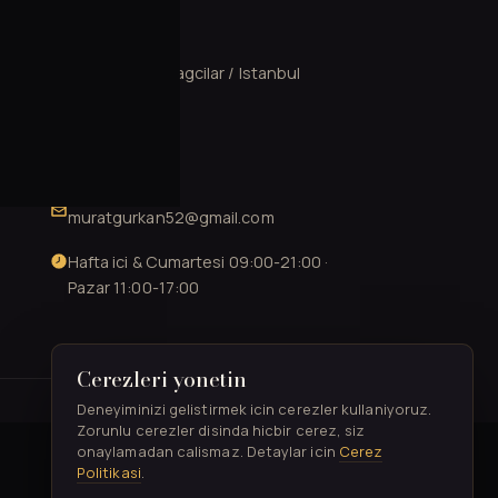
ILETISIM
Mahmutbey, Bagcilar / Istanbul
0537 602 13 78
0212 706 52 41
muratgurkan52@gmail.com
Hafta ici & Cumartesi 09:00-21:00 ·
Pazar 11:00-17:00
Cerezleri yonetin
TASARIM & GELISTIRME
Deneyiminizi gelistirmek icin cerezler kullaniyoruz.
Zorunlu cerezler disinda hicbir cerez, siz
onaylamadan calismaz. Detaylar icin
Cerez
Politikasi
.