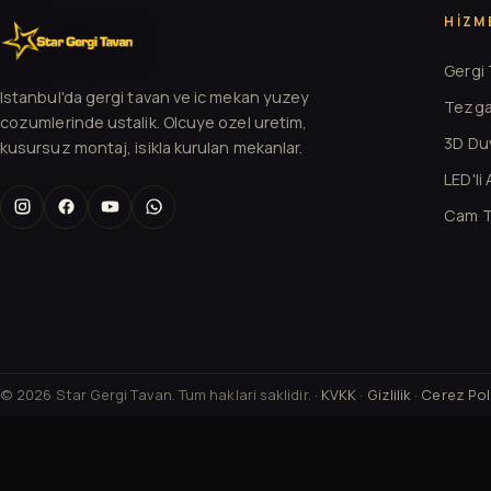
HIZM
Gergi
Istanbul'da gergi tavan ve ic mekan yuzey
Tezga
cozumlerinde ustalik. Olcuye ozel uretim,
3D Duv
kusursuz montaj, isikla kurulan mekanlar.
LED'li
Cam T
© 2026 Star Gergi Tavan. Tum haklari saklidir. ·
KVKK
·
Gizlilik
·
Cerez Poli