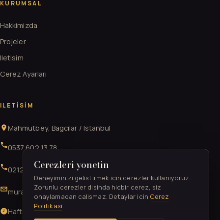
KURUMSAL
Hakkimizda
Projeler
Iletisim
Cerez Ayarlari
ILETISIM
Mahmutbey, Bagcilar / Istanbul
0537 602 13 78
Cerezleri yonetin
0212 706 52 41
Deneyiminizi gelistirmek icin cerezler kullaniyoruz.
Zorunlu cerezler disinda hicbir cerez, siz
muratgurkan52@gmail.com
onaylamadan calismaz. Detaylar icin
Cerez
Politikasi
.
Hafta ici & Cumartesi 09:00-21:00 · Pazar 11:00-17:00