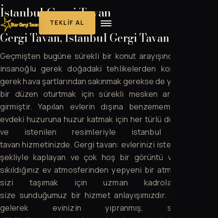
İstanbul Gergi Tavan
TEKLIF AL
Gergi Tavan, İstanbul Gergi Tavan
Geçmişten bugüne sürekli bir konut arayışında olan
insanoğlu gerek doğadaki tehlikelerden korunmak
gerek hava şartlarından sakınmak gerekse de yerleşik
bir düzen oturtmak için sürekli mesken arayışına
girmiştir. Yapılan evlerin dışına benzememesi ve
evdeki huzuruna huzur katmak için her türlü doğa, su
ve istenilen resimleriyle istanbul gergi
tavan hizmetinizde. Gergi tavan: evlerinizi istediğiniz
şekliyle kaplayan ve çok hoş bir görüntü vererek
sıkıldığınız ev atmosferinden yepyeni bir atmosfere
sizi taşımak için uzman kadrolarımızla
size sunduğumuz bir hizmet anlayışımızdır. Evinize
gelerek evinizin yıpranmış, sökülüp